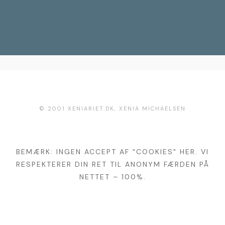
kommen til at skrive
r.dk
eller ringe
+45 26 20
02 58
© 2001 XENIARIET.DK, XENIA MICHAELSEN
BEMÆRK: INGEN ACCEPT AF "COOKIES" HER. VI
RESPEKTERER DIN RET TIL ANONYM FÆRDEN PÅ
NETTET – 100%.